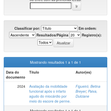
Classificar por:
Em ordem:
Resultados/Página
Registro(s):
Mostrando resultados 1 a 1 de 1
Data do
Título
Autor(es)
documento
2024
Avaliação da mobilidade
Figueiró, Betina
funcional após o infarto
Breyer
;
Paiva,
agudo do miocárdio por
Dulciane
meio do escore de perme.
Mostrando resultados 1 a 1 de 1