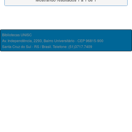
Bibliotecas UNISC
Av. Independência, 2293, Bairro Universitário - CEP 96815-900
Santa Cruz do Sul - RS / Brasil. Telefone: (51)3717.7409