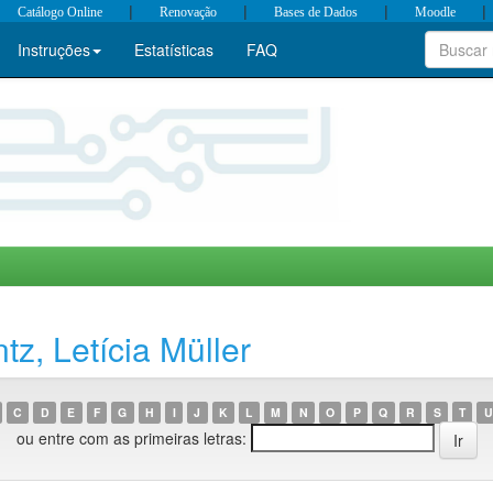
|
|
|
|
Catálogo Online
Renovação
Bases de Dados
Moodle
Instruções
Estatísticas
FAQ
z, Letícia Müller
C
D
E
F
G
H
I
J
K
L
M
N
O
P
Q
R
S
T
U
ou entre com as primeiras letras: