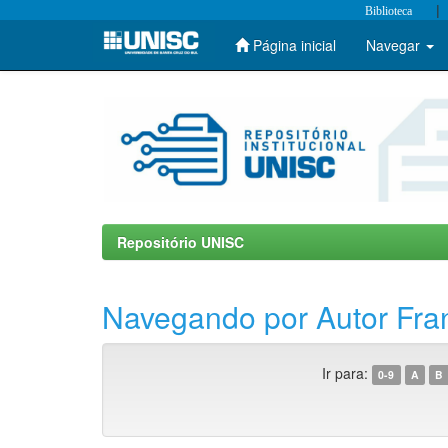
|
Biblioteca
Página inicial
Navegar
Skip
navigation
Repositório UNISC
Navegando por Autor Frant
Ir para:
0-9
A
B