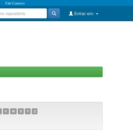
Fale Conosco
Entrar em:
V
W
X
Y
Z