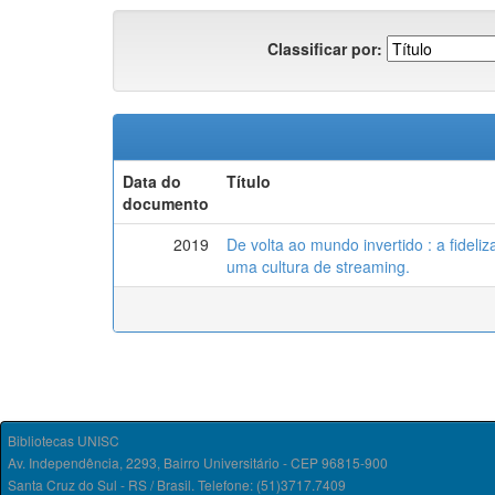
Classificar por:
Data do
Título
documento
2019
De volta ao mundo invertido : a fideli
uma cultura de streaming.
Bibliotecas UNISC
Av. Independência, 2293, Bairro Universitário - CEP 96815-900
Santa Cruz do Sul - RS / Brasil. Telefone: (51)3717.7409