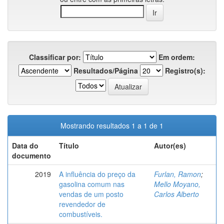
Classificar por:
Em ordem:
Resultados/Página
Registro(s):
Mostrando resultados 1 a 1 de 1
Data do
Título
Autor(es)
documento
2019
A influência do preço da
Furlan, Ramon
;
gasolina comum nas
Mello Moyano,
vendas de um posto
Carlos Alberto
revendedor de
combustíveis.