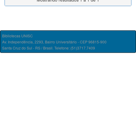
Bibliotecas UNISC
Av. Independência, 2293, Bairro Universitário - CEP 96815-900
Santa Cruz do Sul - RS / Brasil. Telefone: (51)3717.7409