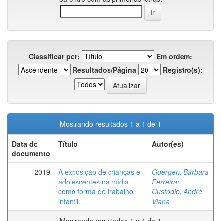
Classificar por:
Em ordem:
Resultados/Página
Registro(s):
Mostrando resultados 1 a 1 de 1
Data do
Título
Autor(es)
documento
2019
A exposição de crianças e
Goergen, Bárbara
adolescentes na mídia
Ferreira
;
como forma de trabalho
Custódio, André
infantil.
Viana
Mostrando resultados 1 a 1 de 1