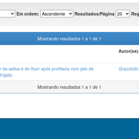
Em ordem:
Resultados/Página
Reg
Mostrando resultados 1 a 1 de 1
Autor(es)
r da saliva e do flúor após profilaxia com jato de
Grazziotin
hígido.
Mostrando resultados 1 a 1 de 1