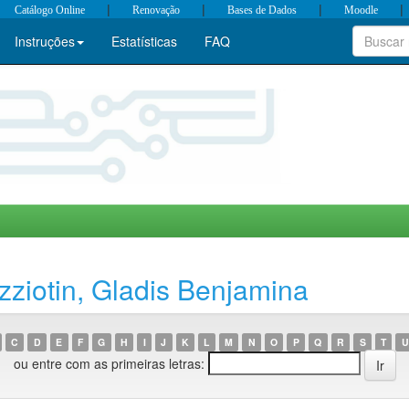
|
|
|
|
Catálogo Online
Renovação
Bases de Dados
Moodle
Instruções
Estatísticas
FAQ
ziotin, Gladis Benjamina
C
D
E
F
G
H
I
J
K
L
M
N
O
P
Q
R
S
T
U
ou entre com as primeiras letras: