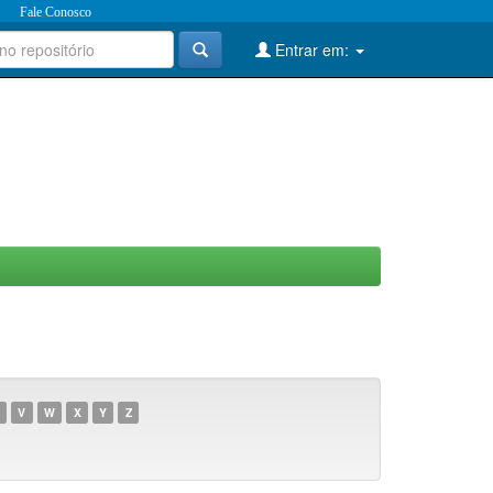
Fale Conosco
Entrar em:
V
W
X
Y
Z