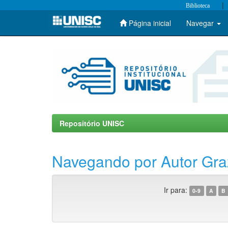
|
Biblioteca
Página inicial
Navegar
Skip
navigation
Repositório UNISC
Navegando por Autor Graz
Ir para:
0-9
A
B