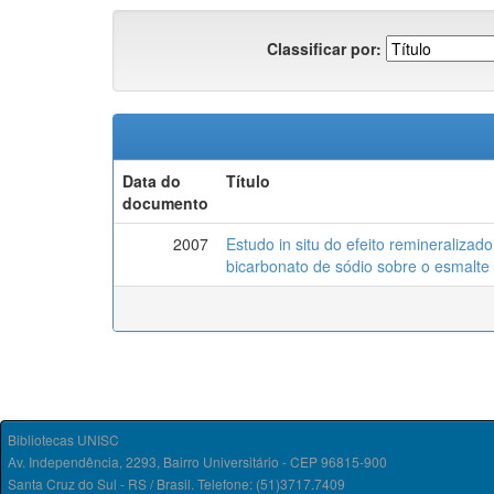
Classificar por:
Data do
Título
documento
2007
Estudo in situ do efeito remineralizado
bicarbonato de sódio sobre o esmalte 
Bibliotecas UNISC
Av. Independência, 2293, Bairro Universitário - CEP 96815-900
Santa Cruz do Sul - RS / Brasil. Telefone: (51)3717.7409