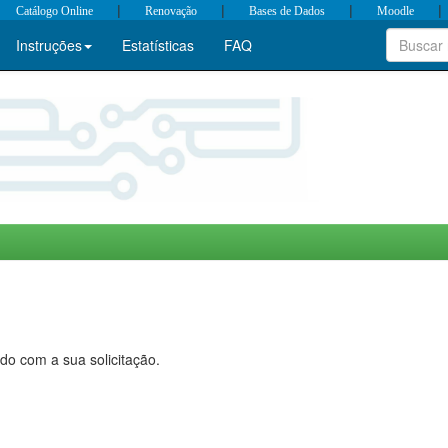
|
|
|
|
Catálogo Online
Renovação
Bases de Dados
Moodle
Instruções
Estatísticas
FAQ
do com a sua solicitação.