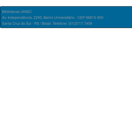
Bibliotecas UNISC
Av. Independência, 2293, Bairro Universitário - CEP 96815-900
Santa Cruz do Sul - RS / Brasil. Telefone: (51)3717.7409