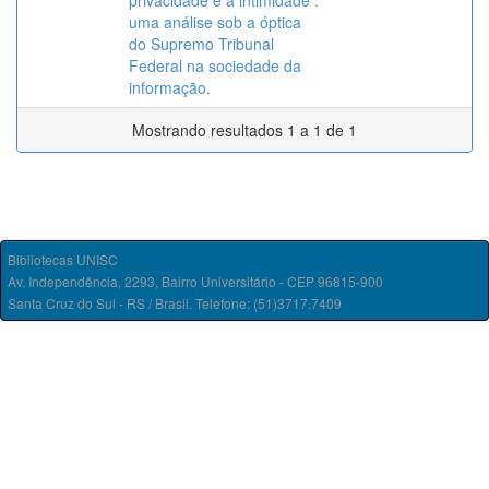
privacidade e à intimidade :
uma análise sob a óptica
do Supremo Tribunal
Federal na sociedade da
informação.
Mostrando resultados 1 a 1 de 1
Bibliotecas UNISC
Av. Independência, 2293, Bairro Universitário - CEP 96815-900
Santa Cruz do Sul - RS / Brasil. Telefone: (51)3717.7409