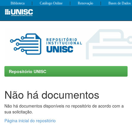
|
|
|
Biblioteca
Catálogo Online
Renovação
Bases de Dados
Skip
navigation
Repositório UNISC
Não há documentos
Não há documentos disponíveis no repositório de acordo com a
sua solicitação.
Página inicial do repositório