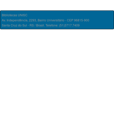
Bibliotecas UNISC
Av. Independência, 2293, Bairro Universitário - CEP 96815-900
Santa Cruz do Sul - RS / Brasil. Telefone: (51)3717.7409