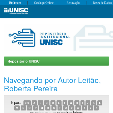
|
|
|
Biblioteca
Catálogo Online
Renovação
Bases de Dados
Skip
navigation
Repositório UNISC
Navegando por Autor Leitão,
Roberta Pereira
Ir para:
0-9
A
B
C
D
E
F
G
H
I
J
K
L
M
N
O
P
Q
R
S
T
U
V
W
X
Y
Z
ou entre com as primeiras letras: