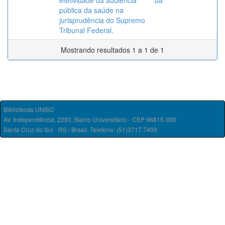
efetividade da audiência
da
pública da saúde na
jurisprudência do Supremo
Tribunal Federal.
Mostrando resultados 1 a 1 de 1
Bibliotecas UNISC
Av. Independência, 2293, Bairro Universitário - CEP 96815-900
Santa Cruz do Sul - RS / Brasil. Telefone: (51)3717.7409