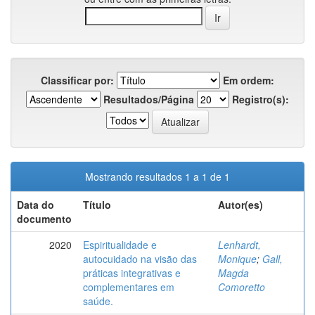
Classificar por:
Em ordem:
Resultados/Página
Registro(s):
Mostrando resultados 1 a 1 de 1
Data do
Título
Autor(es)
documento
2020
Espiritualidade e
Lenhardt,
autocuidado na visão das
Monique
;
Gall,
práticas integrativas e
Magda
complementares em
Comoretto
saúde.