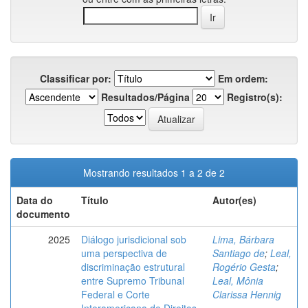
Classificar por:
Em ordem:
Resultados/Página
Registro(s):
Mostrando resultados 1 a 2 de 2
Data do
Título
Autor(es)
documento
2025
Diálogo jurisdicional sob
Lima, Bárbara
uma perspectiva de
Santiago de
;
Leal,
discriminação estrutural
Rogério Gesta
;
entre Supremo Tribunal
Leal, Mônia
Federal e Corte
Clarissa Hennig