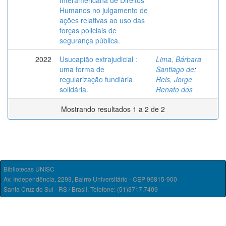
Interamericana de Direitos
Humanos no julgamento de
ações relativas ao uso das
forças policiais de
segurança pública.
2022
Usucapião extrajudicial :
Lima, Bárbara
uma forma de
Santiago de
;
regularização fundiária
Reis, Jorge
solidária.
Renato dos
Mostrando resultados 1 a 2 de 2
Bibliotecas UNISC
Av. Independência, 2293, Bairro Universitário - CEP 96815-900
Santa Cruz do Sul - RS / Brasil. Telefone: (51)3717.7409