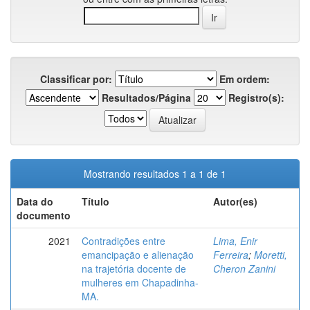
Classificar por:
Em ordem:
Resultados/Página
Registro(s):
Mostrando resultados 1 a 1 de 1
Data do
Título
Autor(es)
documento
2021
Contradições entre
Lima, Enir
emancipação e alienação
Ferreira
;
Moretti,
na trajetória docente de
Cheron Zanini
mulheres em Chapadinha-
MA.