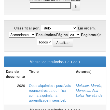
Classificar por:
Em ordem:
Resultados/Página
Registro(s):
Mostrando resultados 1 a 1 de 1
Data do
Título
Autor(es)
documento
2020
Opus alquímico : possíveis
Melchior, Marcia
;
reencontros da química
Menezes, Ana
com a alquimia na
Luisa Teixeira de
aprendizagem sensível.
Mostrando resultados 1 a 1 de 1