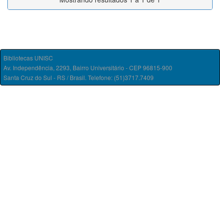
Bibliotecas UNISC
Av. Independência, 2293, Bairro Universitário - CEP 96815-900
Santa Cruz do Sul - RS / Brasil. Telefone: (51)3717.7409