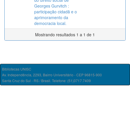
do direito social de
Georges Gurvitch :
participação cidadã e o
aprimoramento da
democracia local.
Mostrando resultados 1 a 1 de 1
Bibliotecas UNISC
Av. Independência, 2293, Bairro Universitário - CEP 96815-900
Santa Cruz do Sul - RS / Brasil. Telefone: (51)3717.7409