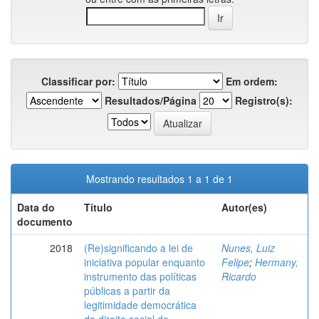
Classificar por:
Em ordem:
Resultados/Página
Registro(s):
Mostrando resultados 1 a 1 de 1
Data do
Título
Autor(es)
documento
2018
(Re)significando a lei de
Nunes, Luiz
iniciativa popular enquanto
Felipe
;
Hermany,
instrumento das políticas
Ricardo
públicas a partir da
legitimidade democrática