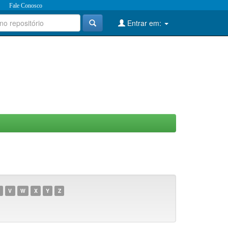
Fale Conosco
Entrar em:
V
W
X
Y
Z