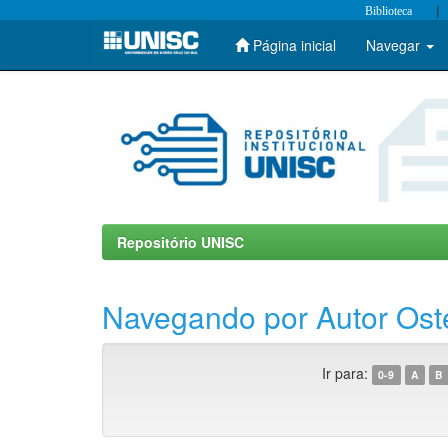
|
Biblioteca
Página inicial
Navegar
Skip
navigation
Repositório UNISC
Navegando por Autor Oste
Ir para:
0-9
A
B