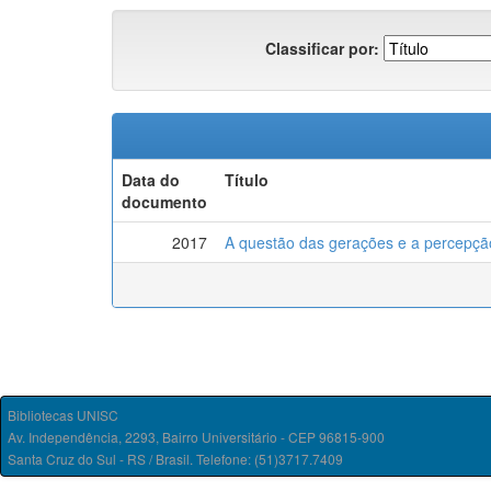
Classificar por:
Data do
Título
documento
2017
A questão das gerações e a percepç
Bibliotecas UNISC
Av. Independência, 2293, Bairro Universitário - CEP 96815-900
Santa Cruz do Sul - RS / Brasil. Telefone: (51)3717.7409