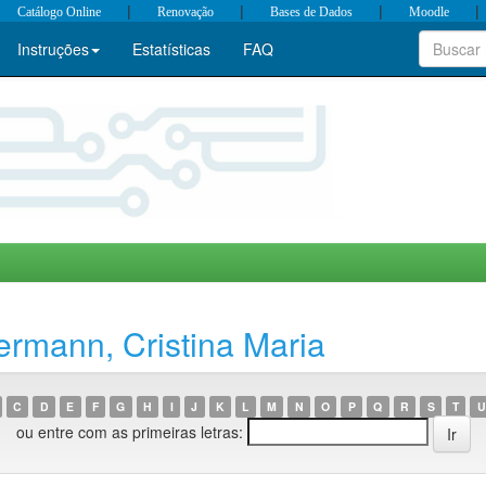
|
|
|
|
Catálogo Online
Renovação
Bases de Dados
Moodle
Instruções
Estatísticas
FAQ
rmann, Cristina Maria
C
D
E
F
G
H
I
J
K
L
M
N
O
P
Q
R
S
T
U
ou entre com as primeiras letras: