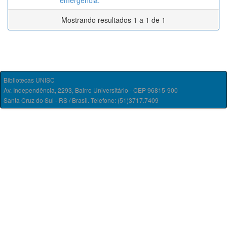
emergência.
Mostrando resultados 1 a 1 de 1
Bibliotecas UNISC
Av. Independência, 2293, Bairro Universitário - CEP 96815-900
Santa Cruz do Sul - RS / Brasil. Telefone: (51)3717.7409