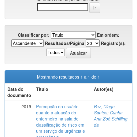
Classificar por:
Em ordem:
Resultados/Página
Registro(s):
Mostrando resultados 1 a 1 de 1
Data do
Título
Autor(es)
documento
2019
Percepção do usuário
Paz, Diogo
quanto a atuação do
Santos
;
Cunha,
enfermeiro na sala de
Ana Zoé Schilling
classificação de risco em
da
um serviço de urgência e