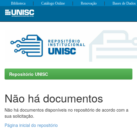
|
|
|
Biblioteca
Catálogo Online
Renovação
Bases de Dados
Skip
navigation
Repositório UNISC
Não há documentos
Não há documentos disponíveis no repositório de acordo com a
sua solicitação.
Página inicial do repositório