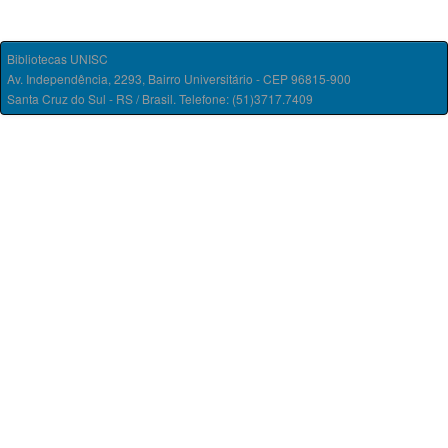
Bibliotecas UNISC
Av. Independência, 2293, Bairro Universitário - CEP 96815-900
Santa Cruz do Sul - RS / Brasil. Telefone: (51)3717.7409