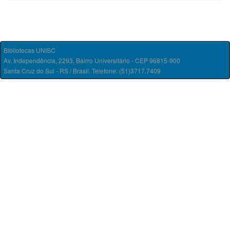
Bibliotecas UNISC
Av. Independência, 2293, Bairro Universitário - CEP 96815-900
Santa Cruz do Sul - RS / Brasil. Telefone: (51)3717.7409