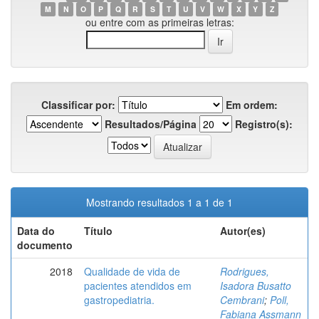
M
N
O
P
Q
R
S
T
U
V
W
X
Y
Z
ou entre com as primeiras letras:
Classificar por:
Em ordem:
Resultados/Página
Registro(s):
Mostrando resultados 1 a 1 de 1
Data do
Título
Autor(es)
documento
2018
Qualidade de vida de
Rodrigues,
pacientes atendidos em
Isadora Busatto
gastropediatria.
Cembrani
;
Poll,
Fabiana Assmann