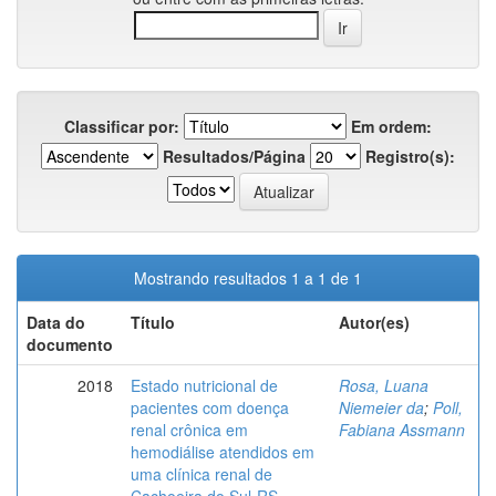
Classificar por:
Em ordem:
Resultados/Página
Registro(s):
Mostrando resultados 1 a 1 de 1
Data do
Título
Autor(es)
documento
2018
Estado nutricional de
Rosa, Luana
pacientes com doença
Niemeier da
;
Poll,
renal crônica em
Fabiana Assmann
hemodiálise atendidos em
uma clínica renal de