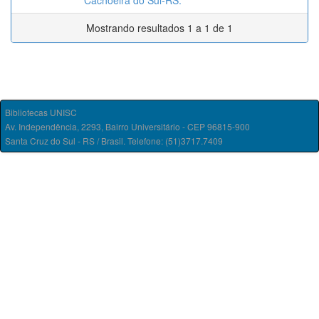
Cachoeira do Sul-RS.
Mostrando resultados 1 a 1 de 1
Bibliotecas UNISC
Av. Independência, 2293, Bairro Universitário - CEP 96815-900
Santa Cruz do Sul - RS / Brasil. Telefone: (51)3717.7409