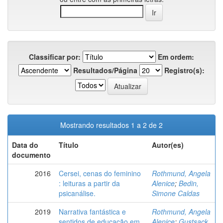
Classificar por:
Em ordem:
Resultados/Página
Registro(s):
Mostrando resultados 1 a 2 de 2
Data do
Título
Autor(es)
documento
2016
Cersei, cenas do feminino
Rothmund, Angela
: leituras a partir da
Alenice
;
Bedin,
psicanálise.
Simone Caldas
2019
Narrativa fantástica e
Rothmund, Angela
sentidos de educação em
Alenice
;
Gustsack,