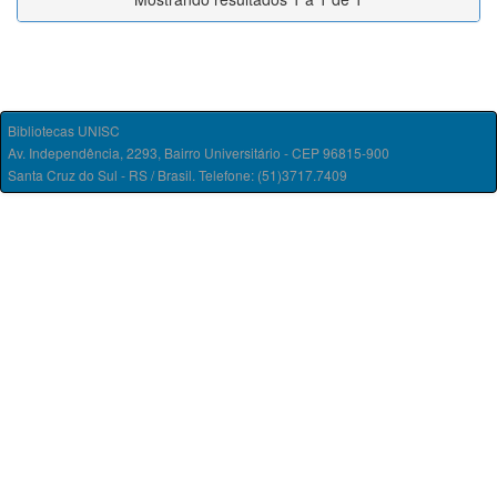
Bibliotecas UNISC
Av. Independência, 2293, Bairro Universitário - CEP 96815-900
Santa Cruz do Sul - RS / Brasil. Telefone: (51)3717.7409