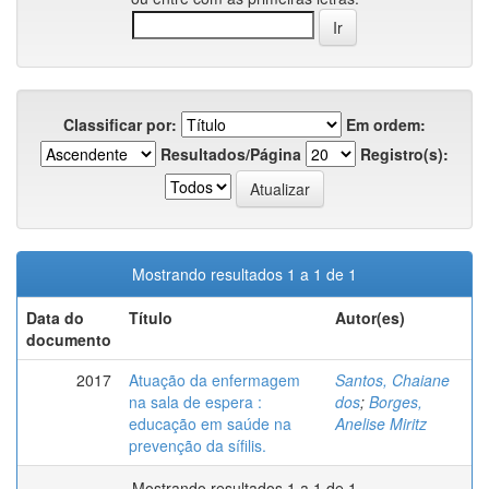
Classificar por:
Em ordem:
Resultados/Página
Registro(s):
Mostrando resultados 1 a 1 de 1
Data do
Título
Autor(es)
documento
2017
Atuação da enfermagem
Santos, Chaiane
na sala de espera :
dos
;
Borges,
educação em saúde na
Anelise Miritz
prevenção da sífilis.
Mostrando resultados 1 a 1 de 1