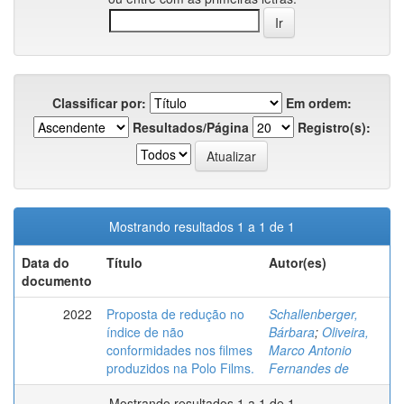
Classificar por:
Em ordem:
Resultados/Página
Registro(s):
Mostrando resultados 1 a 1 de 1
Data do
Título
Autor(es)
documento
2022
Proposta de redução no
Schallenberger,
índice de não
Bárbara
;
Oliveira,
conformidades nos filmes
Marco Antonio
produzidos na Polo Films.
Fernandes de
Mostrando resultados 1 a 1 de 1