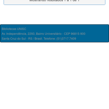
Bibliotecas UNISC
Av. Independência, 2293, Bairro Universitário - CEP 96815-900
Santa Cruz do Sul - RS / Brasil. Telefone: (51)3717.7409