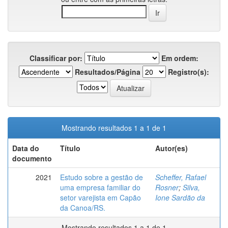
Classificar por:
Em ordem:
Resultados/Página
Registro(s):
Mostrando resultados 1 a 1 de 1
Data do
Título
Autor(es)
documento
2021
Estudo sobre a gestão de
Scheffer, Rafael
uma empresa familiar do
Rosner
;
Silva,
setor varejista em Capão
Ione Sardão da
da Canoa/RS.
Mostrando resultados 1 a 1 de 1