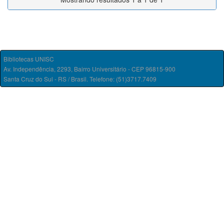
Bibliotecas UNISC
Av. Independência, 2293, Bairro Universitário - CEP 96815-900
Santa Cruz do Sul - RS / Brasil. Telefone: (51)3717.7409