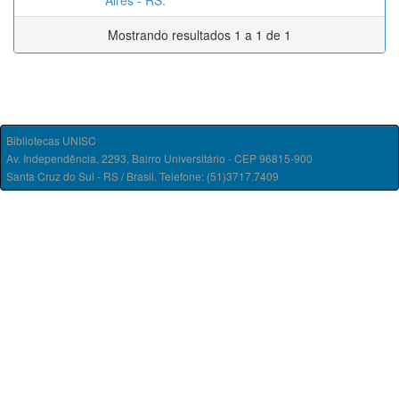
Aires - RS.
Mostrando resultados 1 a 1 de 1
Bibliotecas UNISC
Av. Independência, 2293, Bairro Universitário - CEP 96815-900
Santa Cruz do Sul - RS / Brasil. Telefone: (51)3717.7409