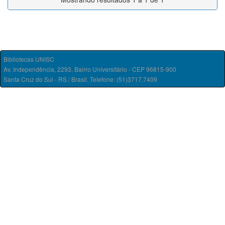
Bibliotecas UNISC
Av. Independência, 2293, Bairro Universitário - CEP 96815-900
Santa Cruz do Sul - RS / Brasil. Telefone: (51)3717.7409