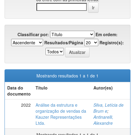
Classificar por:
Em ordem:
Resultados/Página
Registro(s):
Mostrando resultados 1 a 1 de 1
Data do
Título
Autor(es)
documento
2022
Análise da estrutura e
Silva, Letícia de
organização de vendas da
Brum e
;
Kauzer Representações
Antinarelli,
Ltda.
Alexandre
Mostrando resultados 1 a 1 de 1