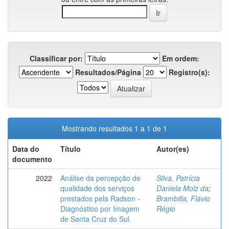
Classificar por:
Em ordem:
Resultados/Página
Registro(s):
Mostrando resultados 1 a 1 de 1
Data do
Título
Autor(es)
documento
2022
Análise da percepção de
Silva, Patrícia
qualidade dos serviços
Daniela Molz da
;
prestados pela Radson -
Brambilla, Flávio
Diagnóstico por Imagem
Régio
de Santa Cruz do Sul.