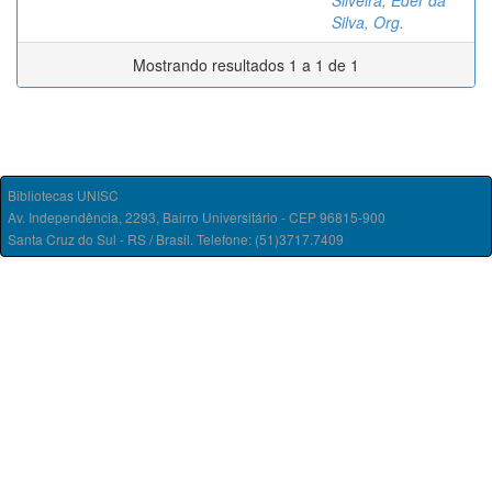
Silveira, Éder da
Silva, Org.
Mostrando resultados 1 a 1 de 1
Bibliotecas UNISC
Av. Independência, 2293, Bairro Universitário - CEP 96815-900
Santa Cruz do Sul - RS / Brasil. Telefone: (51)3717.7409