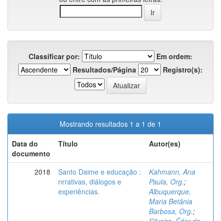
Classificar por:
Em ordem:
Resultados/Página
Registro(s):
Mostrando resultados 1 a 1 de 1
Data do
Título
Autor(es)
documento
2018
Santo Daime e educação :
Kahmann, Ana
nrrativas, diálogos e
Paula, Org.
;
experiências.
Albuquerque,
Maria Betânia
Barbosa, Org.
;