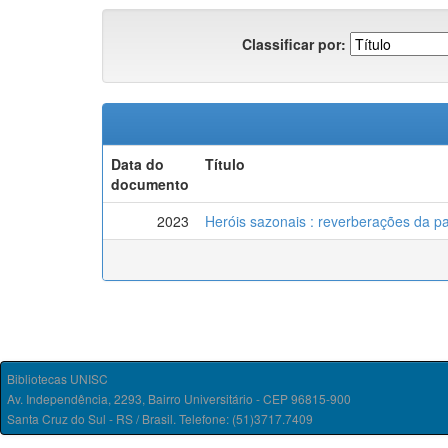
Classificar por:
Data do
Título
documento
2023
Heróis sazonais : reverberações da p
Bibliotecas UNISC
Av. Independência, 2293, Bairro Universitário - CEP 96815-900
Santa Cruz do Sul - RS / Brasil. Telefone: (51)3717.7409