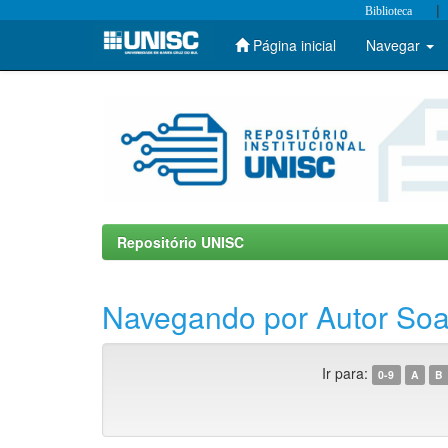
|
Biblioteca
Página inicial
Navegar
Skip
navigation
Repositório UNISC
Navegando por Autor Soar
Ir para:
0-9
A
B