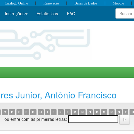
|
|
|
|
Catálogo Online
Renovação
Bases de Dados
Moodle
Instruções
Estatísticas
FAQ
es Junior, Antônio Francisco
C
D
E
F
G
H
I
J
K
L
M
N
O
P
Q
R
S
T
U
ou entre com as primeiras letras: