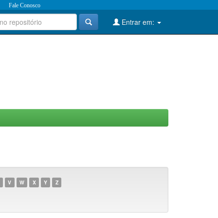
Fale Conosco
Entrar em:
V
W
X
Y
Z