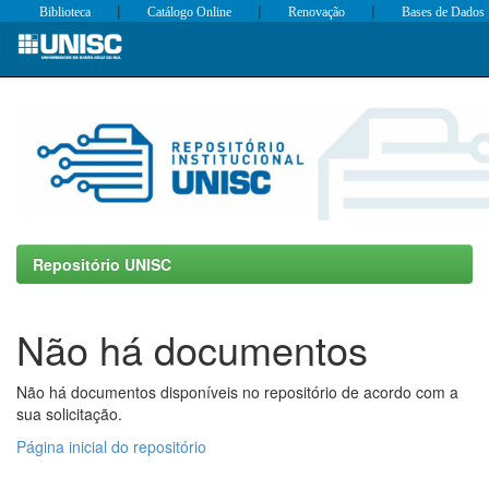
|
|
|
Biblioteca
Catálogo Online
Renovação
Bases de Dados
Skip
navigation
Repositório UNISC
Não há documentos
Não há documentos disponíveis no repositório de acordo com a
sua solicitação.
Página inicial do repositório