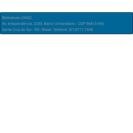
Bibliotecas UNISC
Av. Independência, 2293, Bairro Universitário - CEP 96815-900
Santa Cruz do Sul - RS / Brasil. Telefone: (51)3717.7409