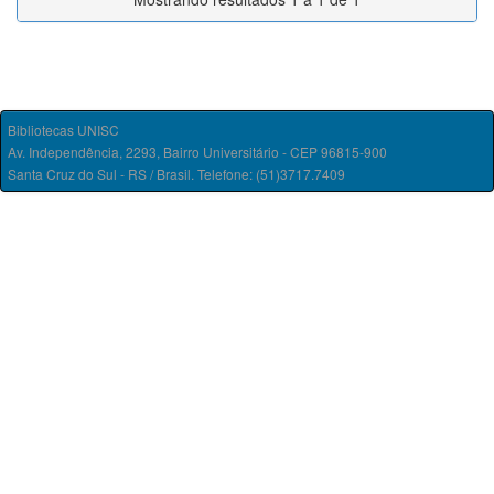
Bibliotecas UNISC
Av. Independência, 2293, Bairro Universitário - CEP 96815-900
Santa Cruz do Sul - RS / Brasil. Telefone: (51)3717.7409