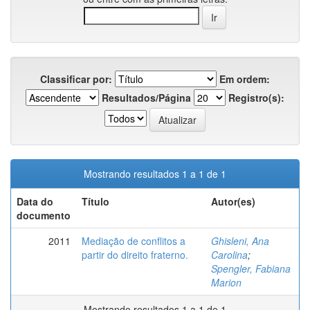
Classificar por:
Em ordem:
Resultados/Página
Registro(s):
Mostrando resultados 1 a 1 de 1
Data do
Título
Autor(es)
documento
2011
Mediação de conflitos a
Ghisleni, Ana
partir do direito fraterno.
Carolina
;
Spengler, Fabiana
Marion
Mostrando resultados 1 a 1 de 1