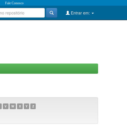
Fale Conosco
Entrar em:
V
W
X
Y
Z