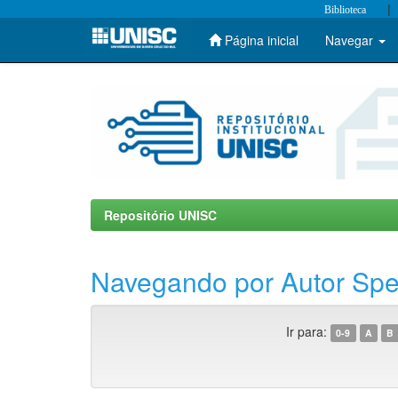
|
Biblioteca
Página inicial
Navegar
Skip
navigation
Repositório UNISC
Navegando por Autor Spet
Ir para:
0-9
A
B