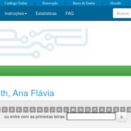
|
|
|
|
Catálogo Online
Renovação
Bases de Dados
Moodle
Instruções
Estatísticas
FAQ
h, Ana Flávia
C
D
E
F
G
H
I
J
K
L
M
N
O
P
Q
R
S
T
U
ou entre com as primeiras letras: