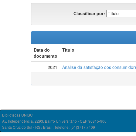
Classificar por:
Data do
Título
documento
2021
Análise da satisfação dos consumido
Bibliotecas UNISC
Av. Independência, 2293, Bairro Universitário - CEP 96815-900
Santa Cruz do Sul - RS / Brasil. Telefone: (51)3717.7409