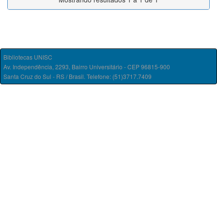
Bibliotecas UNISC
Av. Independência, 2293, Bairro Universitário - CEP 96815-900
Santa Cruz do Sul - RS / Brasil. Telefone: (51)3717.7409