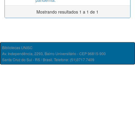
pandemia.
Mostrando resultados 1 a 1 de 1
Bibliotecas UNISC
Av. Independência, 2293, Bairro Universitário - CEP 96815-900
Santa Cruz do Sul - RS / Brasil. Telefone: (51)3717.7409