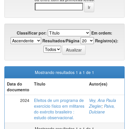
Classificar por:
Em ordem:
Resultados/Página
Registro(s):
Mostrando resultados 1 a 1 de 1
Data do
Título
Autor(es)
documento
2024
Efeitos de um programa de
Vey, Ana Paula
exercício físico em militares
Ziegler
;
Paiva,
do exército brasileiro :
Dulciane
estudo observacional.
Mostrando resultados 1 a 1 de 1