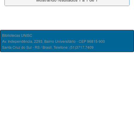
Bibliotecas UNISC
Av. Independência, 2293, Bairro Universitário - CEP 96815-900
Santa Cruz do Sul - RS / Brasil. Telefone: (51)3717.7409