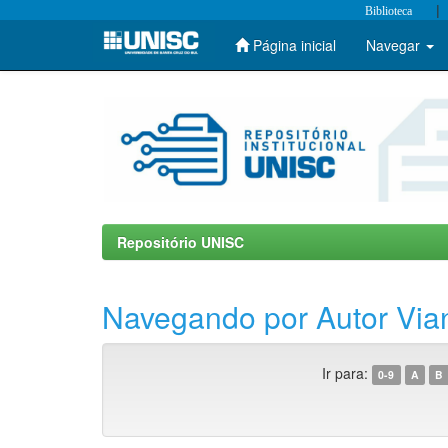
|
Biblioteca
Página inicial
Navegar
Skip
navigation
Repositório UNISC
Navegando por Autor Vian
Ir para:
0-9
A
B