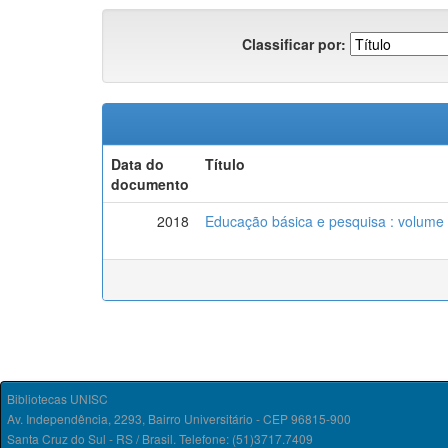
Classificar por:
Data do
Título
documento
2018
Educação básica e pesquisa : volume 
Bibliotecas UNISC
Av. Independência, 2293, Bairro Universitário - CEP 96815-900
Santa Cruz do Sul - RS / Brasil. Telefone: (51)3717.7409