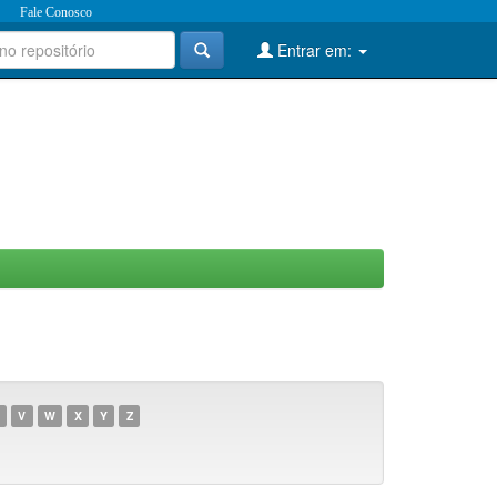
Fale Conosco
Entrar em:
V
W
X
Y
Z