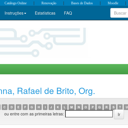
|
|
|
|
Catálogo Online
Renovação
Bases de Dados
Moodle
Instruções
Estatísticas
FAQ
na, Rafael de Brito, Org.
C
D
E
F
G
H
I
J
K
L
M
N
O
P
Q
R
S
T
U
ou entre com as primeiras letras: