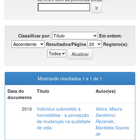
Classificar por:
Em ordem:
Resultados/Página
Registro(s):
Mostrando resultados 1 a 1 de 1
Data do
Título
Autor(es)
documento
2016
Indivíduo submetido à
Vieira, Maura
hemodiálise : a percepção
Santelmo
;
de mudanças na qualidade
Rezende,
de vida.
Maristela Soares
de