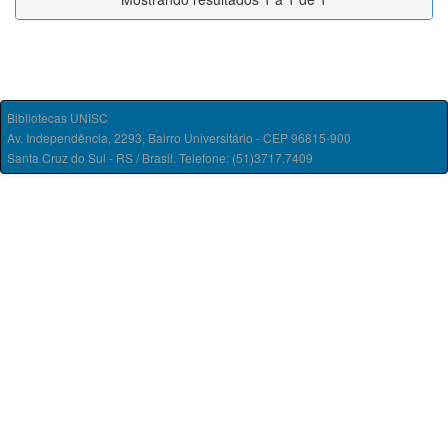
Bibliotecas UNISC
Av. Independência, 2293, Bairro Universitário - CEP 96815-900
Santa Cruz do Sul - RS / Brasil. Telefone: (51)3717.7409