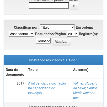
Classificar por:
Em ordem:
Resultados/Página
Registro(s):
Mostrando resultados 1 a 1 de 1
Data do
Título
Autor(es)
documento
2017
A influência da cocriação
Volmer, Roberto
na capacidade de
da Silva
;
Santos,
inovação.
Mirela Jeffman
dos
Mostrando resultados 1 a 1 de 1