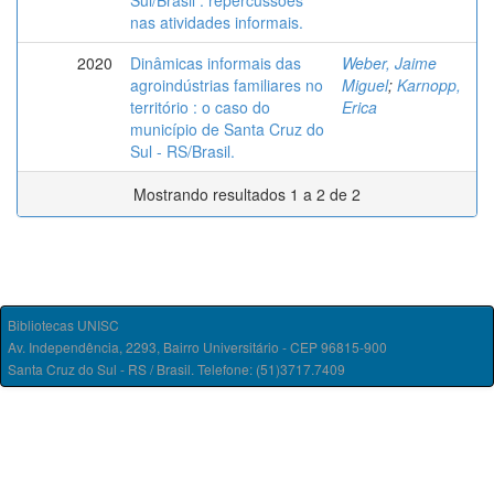
Sul/Brasil : repercussões
nas atividades informais.
2020
Dinâmicas informais das
Weber, Jaime
agroindústrias familiares no
Miguel
;
Karnopp,
território : o caso do
Erica
município de Santa Cruz do
Sul - RS/Brasil.
Mostrando resultados 1 a 2 de 2
Bibliotecas UNISC
Av. Independência, 2293, Bairro Universitário - CEP 96815-900
Santa Cruz do Sul - RS / Brasil. Telefone: (51)3717.7409