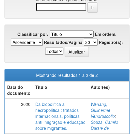
Classificar por:
Em ordem:
Resultados/Página
Registro(s):
Mostrando resultados 1 a 2 de 2
Data do
Título
Autor(es)
documento
2020
Da biopolítica a
Werlang,
necropolítica : tratados
Guilherme
internacionais, políticas
Vendruscollo
;
anti-imigração e educação
Souza, Camilo
sobre migrantes.
Darsie de