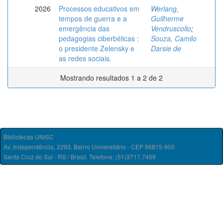
2026
Processos educativos em
Werlang,
tempos de guerra e a
Guilherme
emergência das
Vendruscollo
;
pedagogias ciberbélicas :
Souza, Camilo
o presidente Zelensky e
Darsie de
as redes sociais.
Mostrando resultados 1 a 2 de 2
Bibliotecas UNISC
Av. Independência, 2293, Bairro Universitário - CEP 96815-900
Santa Cruz do Sul - RS / Brasil. Telefone: (51)3717.7409