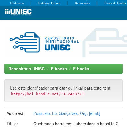
|
|
|
Biblioteca
Catálogo Online
Renovação
Bases de Dados
Skip
navigation
Repositório UNISC
E-books
E-books
Use este identificador para citar ou linkar para este item:
http://hdl.handle.net/11624/3773
Autor(es):
Possuelo, Lia Gonçalves, Org. [et al.]
Título:
Quebrando barreiras : tuberculose e hepatite C