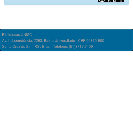
Bibliotecas UNISC
Av. Independência, 2293, Bairro Universitário - CEP 96815-900
Santa Cruz do Sul - RS / Brasil. Telefone: (51)3717.7409