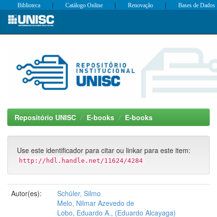
|
|
|
Biblioteca
Catálogo Online
Renovação
Bases de Dados
Skip
navigation
Repositório UNISC
E-books
E-books
Use este identificador para citar ou linkar para este item:
http://hdl.handle.net/11624/4284
Autor(es):
Schüler, Silmo
Melo, Nilmar Azevedo de
Lobo, Eduardo A., (Eduardo Alcayaga)