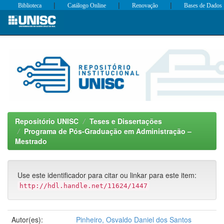
|
|
|
Biblioteca
Catálogo Online
Renovação
Bases de Dados
Skip
navigation
Repositório UNISC
Teses e Dissertações
Programa de Pós-Graduação em Administração –
Mestrado
Use este identificador para citar ou linkar para este item:
http://hdl.handle.net/11624/1447
Autor(es):
Pinheiro, Osvaldo Daniel dos Santos