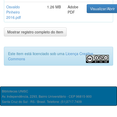
Osvaldo
1.26 MB
Adobe
Visualizar/Abrir
Pinheiro
PDF
2016.pdf
Mostrar registro completo do item
Este item está licenciado sob uma
Licença Creative
Commons
Bibliotecas UNISC
Av. Independência, 2293, Bairro Universitário - CEP 96815-900
Santa Cruz do Sul - RS / Brasil. Telefone: (51)3717.7409