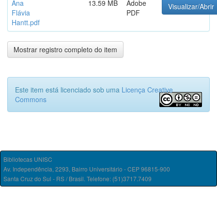
Ana
13.59 MB
Adobe
Visualizar/Abrir
Flávia
PDF
Hantt.pdf
Mostrar registro completo do item
Este item está licenciado sob uma
Licença Creative
Commons
Bibliotecas UNISC
Av. Independência, 2293, Bairro Universitário - CEP 96815-900
Santa Cruz do Sul - RS / Brasil. Telefone: (51)3717.7409