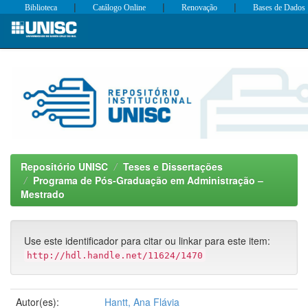
|
|
|
Biblioteca
Catálogo Online
Renovação
Bases de Dados
Skip
navigation
Repositório UNISC
Teses e Dissertações
Programa de Pós-Graduação em Administração –
Mestrado
Use este identificador para citar ou linkar para este item:
http://hdl.handle.net/11624/1470
Autor(es):
Hantt, Ana Flávia