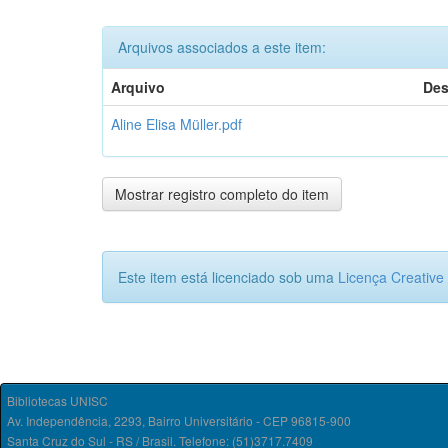
Arquivos associados a este item:
Arquivo
Des
Aline Elisa Müller.pdf
Mostrar registro completo do item
Este item está licenciado sob uma
Licença Creativ
Bibliotecas UNISC
Av. Independência, 2293, Bairro Universitário - CEP 96815-900
Santa Cruz do Sul - RS / Brasil. Telefone: (51)3717.7409