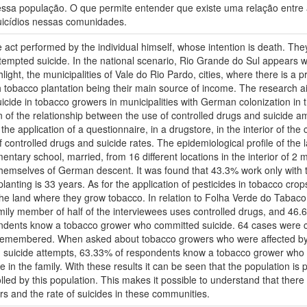
sa população. O que permite entender que existe uma relação entre as
uicídios nessas comunidades.
e act performed by the individual himself, whose intention is death. They
tempted suicide. In the national scenario, Rio Grande do Sul appears wit
highlight, the municipalities of Vale do Rio Pardo, cities, where there is
h tobacco plantation being their main source of income. The research a
uicide in tobacco growers in municipalities with German colonization in 
on of the relationship between the use of controlled drugs and suicide a
 the application of a questionnaire, in a drugstore, in the interior of th
of controlled drugs and suicide rates. The epidemiological profile of th
ntary school, married, from 16 different locations in the interior of 2 m
hemselves of German descent. It was found that 43.3% work only with t
 planting is 33 years. As for the application of pesticides in tobacco c
e land where they grow tobacco. In relation to Folha Verde do Tabaco d
 family member of half of the interviewees uses controlled drugs, and 46
ndents know a tobacco grower who committed suicide. 64 cases were ci
 remembered. When asked about tobacco growers who were affected b
suicide attempts, 63.33% of respondents know a tobacco grower who ha
 in the family. With these results it can be seen that the population is
led by this population. This makes it possible to understand that there 
ers and the rate of suicides in these communities.