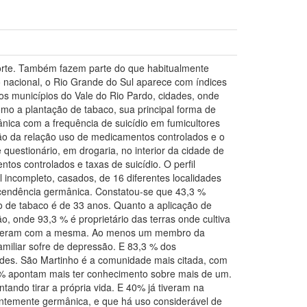
 morte. Também fazem parte do que habitualmente
 nacional, o Rio Grande do Sul aparece com índices
 os municípios do Vale do Rio Pardo, cidades, onde
o a plantação de tabaco, sua principal forma de
nica com a frequência de suicídio em fumicultores
ção da relação uso de medicamentos controlados e o
e questionário, em drogaria, no interior da cidade de
os controlados e taxas de suicídio. O perfil
incompleto, casados, de 16 diferentes localidades
ascendência germânica. Constatou-se que 43,3 %
io de tabaco é de 33 anos. Quanto a aplicação de
, onde 93,3 % é proprietário das terras onde cultiva
 sofreram com a mesma. Ao menos um membro da
miliar sofre de depressão. E 83,3 % dos
ades. São Martinho é a comunidade mais citada, com
 % apontam mais ter conhecimento sobre mais de um.
tando tirar a própria vida. E 40% já tiveram na
antemente germânica, e que há uso considerável de