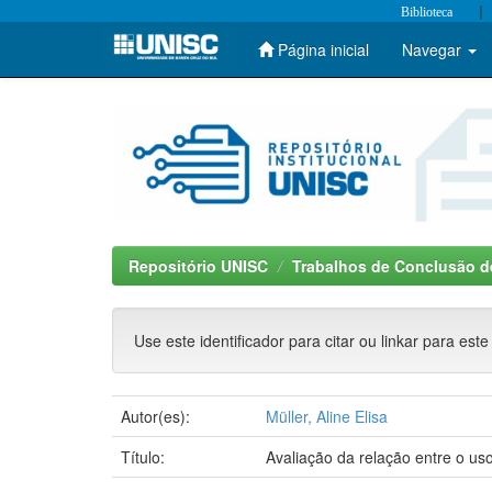
|
Biblioteca
Página inicial
Navegar
Skip
navigation
Repositório UNISC
Trabalhos de Conclusão d
Use este identificador para citar ou linkar para este
Autor(es):
Müller, Aline Elisa
Título:
Avaliação da relação entre o us