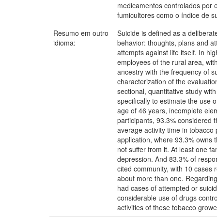
medicamentos controlados por es
fumicultores como o índice de s
Resumo em outro
Suicide is defined as a deliberat
idioma:
behavior: thoughts, plans and at
attempts against life itself. In 
employees of the rural area, wit
ancestry with the frequency of s
characterization of the evaluati
sectional, quantitative study with
specifically to estimate the use 
age of 46 years, incomplete eleme
participants, 93.3% considered t
average activity time in tobacco
application, where 93.3% owns th
not suffer from it. At least one
depression. And 83.3% of respo
cited community, with 10 cases
about more than one. Regarding 
had cases of attempted or suicide
considerable use of drugs control
activities of these tobacco grow