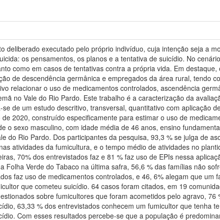
to deliberado executado pelo próprio indivíduo, cuja intenção seja a
ida: os pensamentos, os planos e a tentativa de suicídio. No cenário
uanto como em casos de tentativas contra a própria vida. Em destaque,
ção de descendência germânica e empregados da área rural, tendo com
tivo relacionar o uso de medicamentos controlados, ascendência germâ
emã no Vale do Rio Pardo. Este trabalho é a caracterização da avalia
ta-se de um estudo descritivo, transversal, quantitativo com aplicação d
de 2020, construído especificamente para estimar o uso de medicament
e o sexo masculino, com idade média de 46 anos, ensino fundamental 
Vale do Rio Pardo. Dos participantes da pesquisa, 93,3 % se julga de 
as atividades da fumicultura, e o tempo médio de atividades no plant
iras, 70% dos entrevistados faz e 81 % faz uso de EPIs nessa aplicação
da Folha Verde do Tabaco na última safra, 56,6 % das famílias não
tados faz uso de medicamentos controlados, e 46, 6% alegam que um fa
cultor que cometeu suicídio. 64 casos foram citados, em 19 comunid
stionados sobre fumicultores que foram acometidos pelo agravo, 76
icídio, 63,33 % dos entrevistados conhecem um fumicultor que tenha ten
suicídio. Com esses resultados percebe-se que a população é predomin