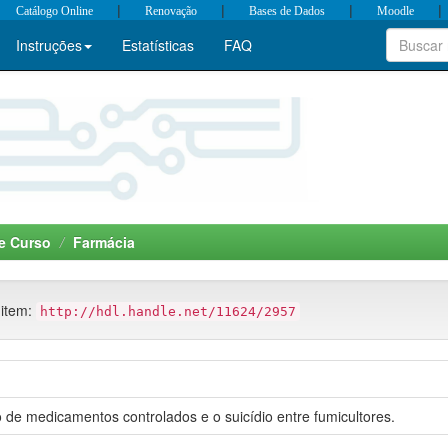
|
|
|
|
Catálogo Online
Renovação
Bases de Dados
Moodle
Instruções
Estatísticas
FAQ
e Curso
Farmácia
 item:
http://hdl.handle.net/11624/2957
o de medicamentos controlados e o suicídio entre fumicultores.