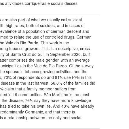
 atividades corriqueiras e sociais desses
 are also part of what we usually call suicidal
h high rates, both of suicides, and in cases of
 a prevalence of a population of German descent and
imed to relate the use of controlled drugs, German
the Vale do Rio Pardo. This work is the
mong tobacco growers. This is a descriptive, cross-
e city of Santa Cruz do Sul, in September 2020, built
e latter comprises the male gender, with an average
unicipalities in the Vale do Rio Pardo. Of the survey
he spouse in tobacco growing activities, and the
rops, 70% of respondents do and 81% use PPE in this
isease in the last harvest, 56.6% of the families did
.6% claim that a family member suffers from
ted in 19 communities. São Martinho is the most
y the disease, 76% say they have more knowledge
s tried to take his own life. And 40% have already
 predominantly Germanic, and that there is
is a relationship between the daily and social