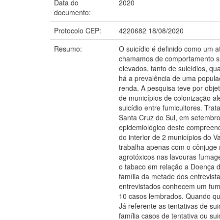
Data do
2020
documento:
Protocolo CEP:
4220682 18/08/2020
Resumo:
O suicídio é definido como um a
chamamos de comportamento suic
elevados, tanto de suicídios, q
há a prevalência de uma popula
renda. A pesquisa teve por obje
de municípios de colonização al
suicídio entre fumicultores. Tra
Santa Cruz do Sul, em setembro 
epidemiológico deste compreend
do interior de 2 municípios do 
trabalha apenas com o cônjuge n
agrotóxicos nas lavouras fumage
o tabaco em relação a Doença 
família da metade dos entrevis
entrevistados conhecem um fumi
10 casos lembrados. Quando que
Já referente as tentativas de su
família casos de tentativa ou 