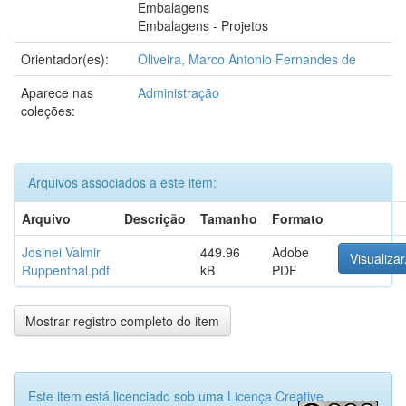
Embalagens
Embalagens - Projetos
Orientador(es):
Oliveira, Marco Antonio Fernandes de
Aparece nas
Administração
coleções:
Arquivos associados a este item:
Arquivo
Descrição
Tamanho
Formato
Josinei Valmir
449.96
Adobe
Visualizar
Ruppenthal.pdf
kB
PDF
Mostrar registro completo do item
Este item está licenciado sob uma
Licença Creative