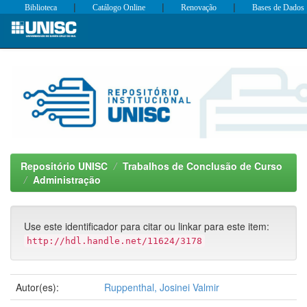
|
|
|
Biblioteca
Catálogo Online
Renovação
Bases de Dados
Skip
navigation
Repositório UNISC
Trabalhos de Conclusão de Curso
Administração
Use este identificador para citar ou linkar para este item:
http://hdl.handle.net/11624/3178
Autor(es):
Ruppenthal, Josinei Valmir