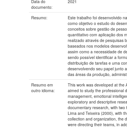
Data do
2021
documento:
Resumo:
Este trabalho foi desenvolvido 
como objetivo o estudo do desenv
conceitos sobre gestão de pessoa
quantitativo com aplicação dos m
realizado através de pesquisas b
baseados nos modelos desenvolvid
assim como a necessidade de des
sendo possível identificar a fo
distribuição de tarefas e uma co
desenvolvendo seu papel junto a
das áreas da produção, administr
Resumo em
This work was developed at the
outro idioma:
aimed to study the professional 
management, emotional intelligen
exploratory and descriptive rese
documentary research, with two t
Lima and Teixeira (2000), with th
collection and organization, the
were directing their teams, in ad