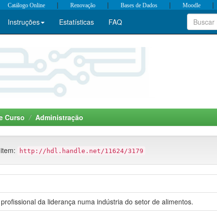
|
|
|
|
Catálogo Online
Renovação
Bases de Dados
Moodle
Instruções
Estatísticas
FAQ
e Curso
Administração
 item:
http://hdl.handle.net/11624/3179
rofissional da liderança numa indústria do setor de alimentos.