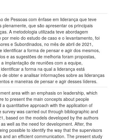
tão de Pessoas com ênfase em liderança que teve
s plenamente, que são apresentar os principais
anças. A metodologia utilizada teve abordagem
e por meio do estudo de caso e o levantamento, foi
isores e Subordinados, no mês de abril de 2021,
e identificar a forma de pensar e agir dos mesmos,
os e as sugestões de melhoria foram propostas,
, a implantação de reuniões com a equipe,
dentificar a forma na qual a liderança está
 de obter e analisar informações sobre as lideranças
entos e maneiras de pensar e agir desses líderes.
ment area with an emphasis on leadership, which
are to present the main concepts about people
a quantitative approach with the application of
e survey was carried out through bibliographic and
021, based on the models developed by the authors
, as well as the need for development. After, the
ng possible to identify the way that the supervisors
sks and an efficient communication. The present study