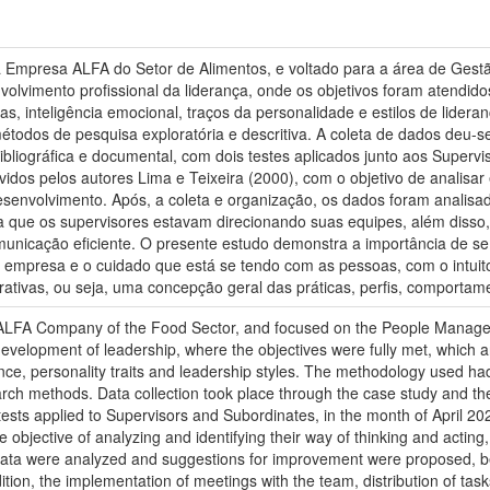
na Empresa ALFA do Setor de Alimentos, e voltado para a área de Ges
olvimento profissional da liderança, onde os objetivos foram atendido
s, inteligência emocional, traços da personalidade e estilos de lider
étodos de pesquisa exploratória e descritiva. A coleta de dados deu-s
ibliográfica e documental, com dois testes aplicados junto aos Superv
os pelos autores Lima e Teixeira (2000), com o objetivo de analisar 
envolvimento. Após, a coleta e organização, os dados foram analisad
rma que os supervisores estavam direcionando suas equipes, além disso
municação eficiente. O presente estudo demonstra a importância de se i
 empresa e o cuidado que está se tendo com as pessoas, com o intuito
ativas, ou seja, uma concepção geral das práticas, perfis, comportam
 ALFA Company of the Food Sector, and focused on the People Manage
development of leadership, where the objectives were fully met, which 
ce, personality traits and leadership styles. The methodology used had 
arch methods. Data collection took place through the case study and th
ests applied to Supervisors and Subordinates, in the month of April 2
e objective of analyzing and identifying their way of thinking and acting
 data were analyzed and suggestions for improvement were proposed, bei
dition, the implementation of meetings with the team, distribution of ta