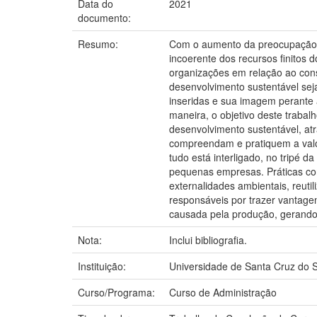
Data do
2021
documento:
Resumo:
Com o aumento da preocupação c
incoerente dos recursos finitos 
organizações em relação ao cons
desenvolvimento sustentável sej
inseridas e sua imagem perante
maneira, o objetivo deste trabal
desenvolvimento sustentável, at
compreendam e pratiquem a valo
tudo está interligado, no tripé 
pequenas empresas. Práticas co
externalidades ambientais, reutil
responsáveis por trazer vantage
causada pela produção, gerando 
Nota:
Inclui bibliografia.
Instituição:
Universidade de Santa Cruz do S
Curso/Programa:
Curso de Administração