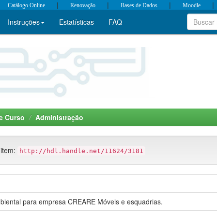
|
|
|
|
Catálogo Online
Renovação
Bases de Dados
Moodle
Instruções
Estatísticas
FAQ
e Curso
Administração
 item:
http://hdl.handle.net/11624/3181
mbiental para empresa CREARE Móveis e esquadrias.