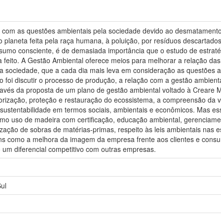
om as questões ambientais pela sociedade devido ao desmatamento, di
do planeta feita pela raça humana, à poluição, por resíduos descartado
umo consciente, é de demasiada importância que o estudo de estratég
a feito. A Gestão Ambiental oferece meios para melhorar a relação d
 a sociedade, que a cada dia mais leva em consideração as questões 
ho foi discutir o processo de produção, a relação com a gestão ambient
ravés da proposta de um plano de gestão ambiental voltado à Creare 
rização, proteção e restauração do ecossistema, a compreensão da v
da sustentabilidade em termos sociais, ambientais e econômicos. Mas e
mo uso de madeira com certificação, educação ambiental, gerenciamen
ização de sobras de matérias-primas, respeito às leis ambientais nas e
ns como a melhora da imagem da empresa frente aos clientes e consu
um diferencial competitivo com outras empresas.
ul