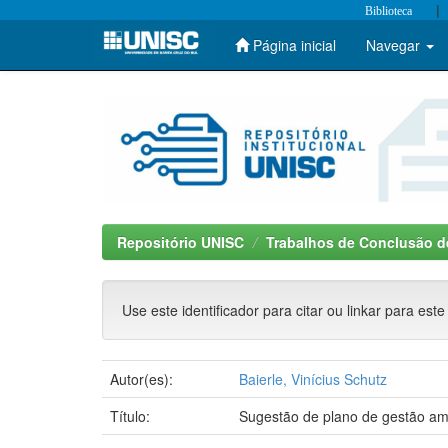
|
Biblioteca
Página inicial
Navegar
Skip
navigation
Repositório UNISC
Trabalhos de Conclusão d
Use este identificador para citar ou linkar para este
Autor(es):
Baierle, Vinícius Schutz
Título:
Sugestão de plano de gestão a