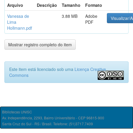
Arquivo
Descrição
Tamanho
Formato
Vanessa de
3.88 MB
Adobe
Visualizar/A
Lima
PDF
Hollmann.pdf
Mostrar registro completo do item
Este item está licenciado sob uma
Licença Creative
Commons
Bibliotecas UNISC
Av. Independência, 2293, Bairro Universitário - CEP 96815-900
Santa Cruz do Sul - RS / Brasil. Telefone: (51)3717.7409