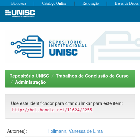
|
|
|
Biblioteca
Catálogo Online
Renovação
Bases de Dados
Skip
navigation
Repositório UNISC
Trabalhos de Conclusão de Curso
Administração
Use este identificador para citar ou linkar para este item:
http://hdl.handle.net/11624/3255
Autor(es):
Hollmann, Vanessa de Lima