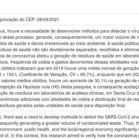
provação do CEP: 28/09/2021
us, houve a necessidade de desenvolver métodos para detectar o vírus
tas desse processo, gerando, consequentemente, um maior volume de r
os de saúde e danos irreversíveis ao meio ambiente, à saúde pública
esíduos de saúde não são devidamente separados, recolhidos e elimina
mia de coronavírus afetou a geração de resíduos de saúde em laboratór
uos, frequência de coleta e gastos decorrentes dessas atividades nos
dos obtidos indicaram que em 2019 houve uma média mensal de geração
5 ± 150 L (Coeficiente de Variação, CV = 85,7%), enquanto que em 20
valores médios obtidos, houve um aumento de 30,1% na geração de re
rejeição da Hipótese nula (H0) desta pesquisa, e consequente aceitaç
ção de resíduos em laboratórios de análises clínicas, em Santa Cruz
nômicas adicionais com atividades de coleta e destinação final de r
resíduos gerados pelas unidades de saúde para disposição final.
, there was a need to develop methods to detect the SARS-CoV-2 virus.
nsequently generating a greater volume of contaminated waste. Thus, the 
nvironment, public health, and the local/regional economy significantly
d of. In this context, this research aimed to verify how the coronavirus