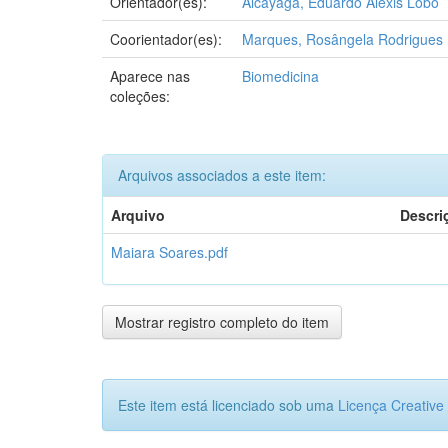
Orientador(es):
Alcayaga, Eduardo Alexis Lobo
Coorientador(es):
Marques, Rosângela Rodrigues
Aparece nas
Biomedicina
coleções:
Arquivos associados a este item:
Arquivo
Descri
Maiara Soares.pdf
Mostrar registro completo do item
Este item está licenciado sob uma
Licença Creativ