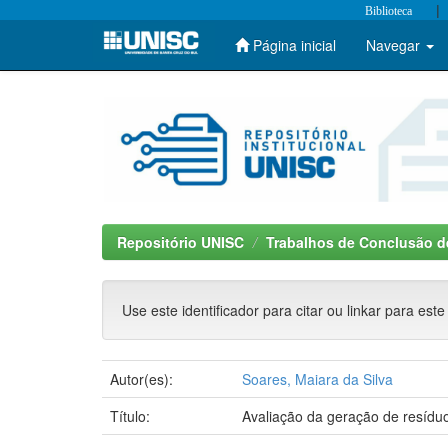
|
Biblioteca
Página inicial
Navegar
Skip
navigation
Repositório UNISC
Trabalhos de Conclusão d
Use este identificador para citar ou linkar para este
Autor(es):
Soares, Maiara da Silva
Título:
Avaliação da geração de resíduo