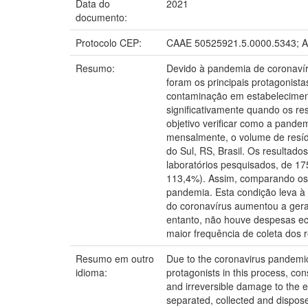
Data do
2021
documento:
Protocolo CEP:
CAAE 50525921.5.0000.5343; A
Resumo:
Devido à pandemia de coronavír
foram os principais protagonis
contaminação em estabeleciment
significativamente quando os r
objetivo verificar como a pande
mensalmente, o volume de resíd
do Sul, RS, Brasil. Os resulta
laboratórios pesquisados, de 17
113,4%). Assim, comparando os 
pandemia. Esta condição leva à 
do coronavírus aumentou a gera
entanto, não houve despesas eco
maior frequência de coleta dos 
Resumo em outro
Due to the coronavirus pandemic
idioma:
protagonists in this process, co
and irreversible damage to the e
separated, collected and dispose