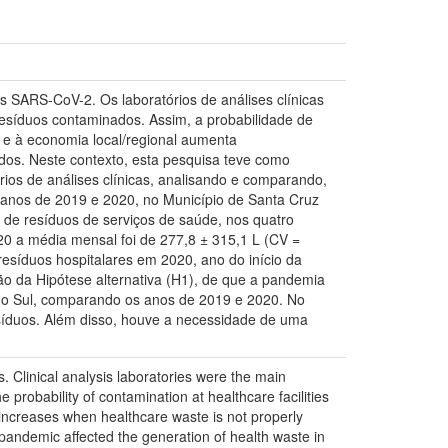
 SARS-CoV-2. Os laboratórios de análises clínicas
esíduos contaminados. Assim, a probabilidade de
 e à economia local/regional aumenta
dos. Neste contexto, esta pesquisa teve como
ios de análises clínicas, analisando e comparando,
 anos de 2019 e 2020, no Município de Santa Cruz
 de resíduos de serviços de saúde, nos quatro
20 a média mensal foi de 277,8 ± 315,1 L (CV =
síduos hospitalares em 2020, ano do início da
ão da Hipótese alternativa (H1), de que a pandemia
 do Sul, comparando os anos de 2019 e 2020. No
esíduos. Além disso, houve a necessidade de uma
 Clinical analysis laboratories were the main
probability of contamination at healthcare facilities
 increases when healthcare waste is not properly
 pandemic affected the generation of health waste in