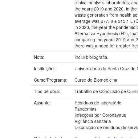
clinical analysis laboratories, a
the years 2019 and 2020, in the 
waste generation from health ser
average was 277, 8 ± 315.1 L (C
in 2020, the year the pandemic b
Alternative Hypothesis (H1), that
comparing the years 2019 and 202
there was a need for greater freq
Nota:
Inclui bibliografia.
Instituição:
Universidade de Santa Cruz do 
Curso/Programa:
Curso de Biomedicina
Tipo de obra:
Trabalho de Conclusão de Curs
Assunto:
Resíduos de laboratório
Pandemias
Infecções por Coronavirus
Vigilância sanitária
Disposição de resíduos de serv